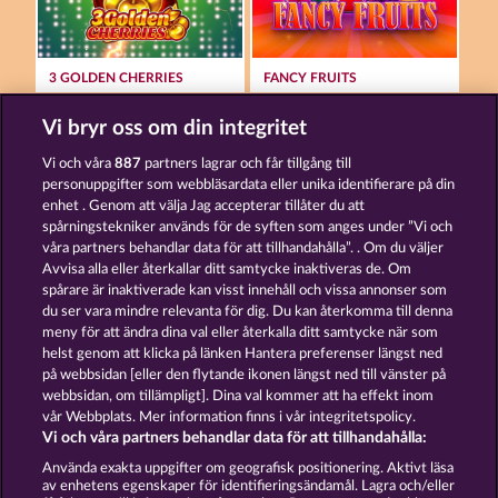
3 GOLDEN CHERRIES
FANCY FRUITS
Vi bryr oss om din integritet
Vi och våra
887
partners lagrar och får tillgång till
personuppgifter som webbläsardata eller unika identifierare på din
enhet . Genom att välja Jag accepterar tillåter du att
spårningstekniker används för de syften som anges under ”Vi och
40 SEVENS DIAMOND TREASURES
JUICY JESTER
våra partners behandlar data för att tillhandahålla”. . Om du väljer
Avvisa alla eller återkallar ditt samtycke inaktiveras de. Om
spårare är inaktiverade kan visst innehåll och vissa annonser som
du ser vara mindre relevanta för dig. Du kan återkomma till denna
Användarvillkor
Sekretesspolicy
Avtryck
meny för att ändra dina val eller återkalla ditt samtycke när som
helst genom att klicka på länken Hantera preferenser längst ned
Om Företaget
FAQ
Partnerprogram
på webbsidan [eller den flytande ikonen längst ned till vänster på
webbsidan, om tillämpligt]. Dina val kommer att ha effekt inom
Facebook
vår Webbplats. Mer information finns i vår integritetspolicy.
Vi och våra partners behandlar data för att tillhandahålla:
Skicka in en begäran om att ångra köpet
Använda exakta uppgifter om geografisk positionering. Aktivt läsa
av enhetens egenskaper för identifieringsändamål. Lagra och/eller