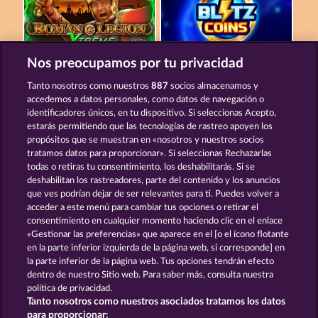
Nos preocupamos por tu privacidad
ROMAN LEGION XTREME
BLITZ COINS
Tanto nosotros como nuestros
887
socios almacenamos y
accedemos a datos personales, como datos de navegación o
identificadores únicos, en tu dispositivo. Si seleccionas Acepto,
estarás permitiendo que las tecnologías de rastreo apoyen los
propósitos que se muestran en «nosotros y nuestros socios
tratamos datos para proporcionar». Si seleccionas Rechazarlas
todas o retiras tu consentimiento, los deshabilitarás. Si se
WESTERN JACK
THE GRIFFIN
deshabilitan los rastreadores, parte del contenido y los anuncios
que ves podrían dejar de ser relevantes para ti. Puedes volver a
acceder a este menú para cambiar tus opciones o retirar el
Términos y condiciones
consentimiento en cualquier momento haciendo clic en el enlace
«Gestionar las preferencias» que aparece en el [o el ícono flotante
en la parte inferior izquierda de la página web, si corresponde] en
Declaración de privacidad
Aviso Legal
la parte inferior de la página web. Tus opciones tendrán efecto
dentro de nuestro Sitio web. Para saber más, consulta nuestra
Empresa
FAQ
Programa de afiliados
política de privacidad.
Tanto nosotros como nuestros asociados tratamos los datos
Facebook
para proporcionar: