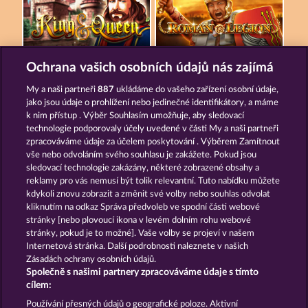
KING & QUEEN
ROMAN LEGION
Ochrana vašich osobních údajů nás zajímá
My a naši partneři
887
ukládáme do vašeho zařízení osobní údaje,
jako jsou údaje o prohlížení nebo jedinečné identifikátory, a máme
k nim přístup . Výběr Souhlasím umožňuje, aby sledovací
technologie podporovaly účely uvedené v části My a naši partneři
zpracováváme údaje za účelem poskytování . Výběrem Zamítnout
vše nebo odvoláním svého souhlasu je zakážete. Pokud jsou
FORT BRAVE
THE GRIFFIN
sledovací technologie zakázány, některé zobrazené obsahy a
reklamy pro vás nemusí být tolik relevantní. Tuto nabídku můžete
kdykoli znovu zobrazit a změnit své volby nebo souhlas odvolat
kliknutím na odkaz Správa předvoleb ve spodní části webové
Podmínky
Prohlášení o ochraně údajů
stránky [nebo plovoucí ikona v levém dolním rohu webové
stránky, pokud je to možné]. Vaše volby se projeví v našem
Kontakt
Společnost
Časté dotazy
Internetová stránka. Další podrobnosti naleznete v našich
Zásadách ochrany osobních údajů.
Společně s našimi partnery zpracováváme údaje s tímto
Partnerský program
Facebook
cílem:
Podat Žádost o Odstoupení
Používání přesných údajů o geografické poloze. Aktivní