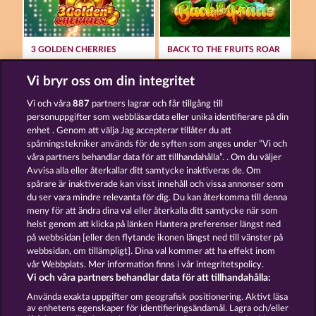
3 GOLDEN CHERRIES
BACK TO THE FRUITS ROAR
Vi bryr oss om din integritet
Vi och våra
887
partners lagrar och får tillgång till
personuppgifter som webbläsardata eller unika identifierare på din
enhet . Genom att välja Jag accepterar tillåter du att
spårningstekniker används för de syften som anges under ”Vi och
ROYAL SEVEN ULTRA
JUICY JESTER
våra partners behandlar data för att tillhandahålla”. . Om du väljer
Avvisa alla eller återkallar ditt samtycke inaktiveras de. Om
spårare är inaktiverade kan visst innehåll och vissa annonser som
du ser vara mindre relevanta för dig. Du kan återkomma till denna
Användarvillkor
Sekretesspolicy
Avtryck
meny för att ändra dina val eller återkalla ditt samtycke när som
helst genom att klicka på länken Hantera preferenser längst ned
Om Företaget
FAQ
Partnerprogram
på webbsidan [eller den flytande ikonen längst ned till vänster på
webbsidan, om tillämpligt]. Dina val kommer att ha effekt inom
Facebook
vår Webbplats. Mer information finns i vår integritetspolicy.
Vi och våra partners behandlar data för att tillhandahålla:
Skicka in en begäran om att ångra köpet
Använda exakta uppgifter om geografisk positionering. Aktivt läsa
av enhetens egenskaper för identifieringsändamål. Lagra och/eller