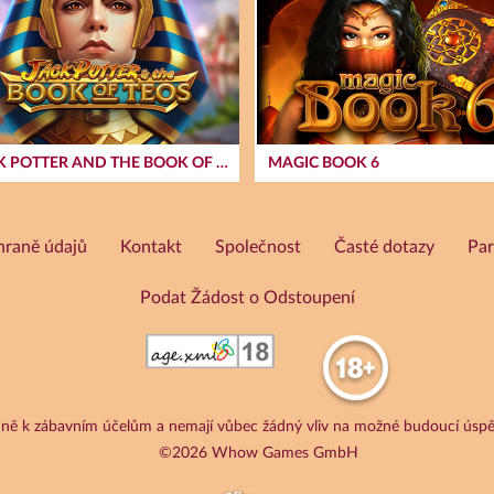
JACK POTTER AND THE BOOK OF TEOS
MAGIC BOOK 6
hraně údajů
Kontakt
Společnost
Časté dotazy
Par
Podat Žádost o Odstoupení
adně k zábavním účelům a nemají vůbec žádný vliv na možné budoucí úspě
©2026 Whow Games GmbH