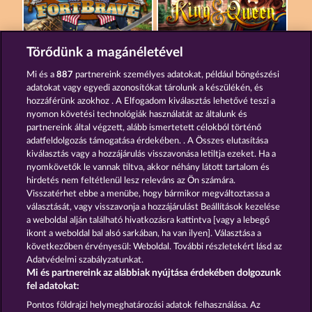
FORT BRAVE
KING & QUEEN
Törődünk a magánéletével
Mi és a
887
partnereink személyes adatokat, például böngészési
adatokat vagy egyedi azonosítókat tárolunk a készülékén, és
hozzáférünk azokhoz . A Elfogadom kiválasztás lehetővé teszi a
nyomon követési technológiák használatát az általunk és
partnereink által végzett, alább ismertetett célokból történő
adatfeldolgozás támogatása érdekében. . A Összes elutasítása
ATLAS OF LEGENDS
THE GRIFFIN
kiválasztás vagy a hozzájárulás visszavonása letiltja ezeket. Ha a
nyomkövetők le vannak tiltva, akkor néhány látott tartalom és
hirdetés nem feltétlenül lesz releváns az Ön számára.
Visszatérhet ebbe a menübe, hogy bármikor megváltoztassa a
Részvételi feltételek
választását, vagy visszavonja a hozzájárulást Beállítások kezelése
a weboldal alján található hivatkozásra kattintva [vagy a lebegő
Adatkezelési tájékoztató
Impresszum
ikont a weboldal bal alsó sarkában, ha van ilyen]. Választása a
következőben érvényesül: Weboldal. További részletekért lásd az
Adatvédelmi szabályzatunkat.
A cég
GYIK
Partnerprogram
Facebook
Mi és partnereink az alábbiak nyújtása érdekében dolgozunk
fel adatokat:
Visszavonási kérelem benyújtása
Pontos földrajzi helymeghatározási adatok felhasználása. Az