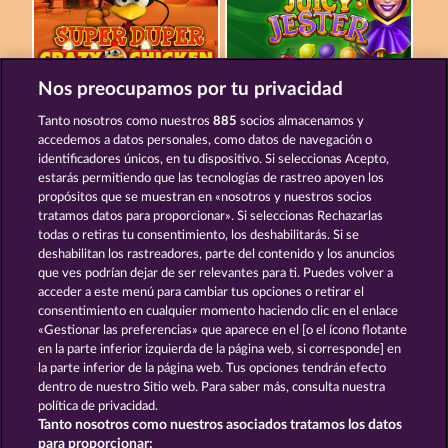
Nos preocupamos por tu privacidad
SUPER DUPER MOORHUHN
JUICY JESTER
Tanto nosotros como nuestros
885
socios almacenamos y
accedemos a datos personales, como datos de navegación o
identificadores únicos, en tu dispositivo. Si seleccionas Acepto,
estarás permitiendo que las tecnologías de rastreo apoyen los
propósitos que se muestran en «nosotros y nuestros socios
tratamos datos para proporcionar». Si seleccionas Rechazarlas
todas o retiras tu consentimiento, los deshabilitarás. Si se
5 EMBER WILDS
BEER PARTY
deshabilitan los rastreadores, parte del contenido y los anuncios
que ves podrían dejar de ser relevantes para ti. Puedes volver a
acceder a este menú para cambiar tus opciones o retirar el
Términos y condiciones
consentimiento en cualquier momento haciendo clic en el enlace
«Gestionar las preferencias» que aparece en el [o el ícono flotante
en la parte inferior izquierda de la página web, si corresponde] en
Declaración de privacidad
Aviso Legal
la parte inferior de la página web. Tus opciones tendrán efecto
dentro de nuestro Sitio web. Para saber más, consulta nuestra
Empresa
FAQ
Programa de afiliados
política de privacidad.
Tanto nosotros como nuestros asociados tratamos los datos
Facebook
para proporcionar: