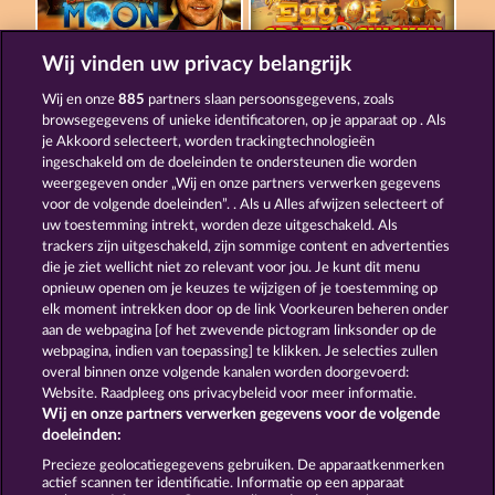
Wij vinden uw privacy belangrijk
SAVANNA MOON
GOLDEN EI OF MOORHUHN
Wij en onze
885
partners slaan persoonsgegevens, zoals
browsegegevens of unieke identificatoren, op je apparaat op . Als
je Akkoord selecteert, worden trackingtechnologieën
ingeschakeld om de doeleinden te ondersteunen die worden
weergegeven onder „Wij en onze partners verwerken gegevens
voor de volgende doeleinden”. . Als u Alles afwijzen selecteert of
uw toestemming intrekt, worden deze uitgeschakeld. Als
MAJESTIC KING
BLACK BEAUTY
trackers zijn uitgeschakeld, zijn sommige content en advertenties
die je ziet wellicht niet zo relevant voor jou. Je kunt dit menu
opnieuw openen om je keuzes te wijzigen of je toestemming op
elk moment intrekken door op de link Voorkeuren beheren onder
Algemene voorwaarden
Privacyverklaring
aan de webpagina [of het zwevende pictogram linksonder op de
webpagina, indien van toepassing] te klikken. Je selecties zullen
Colofon
Bedrijf
FAQ
overal binnen onze volgende kanalen worden doorgevoerd:
Website. Raadpleeg ons privacybeleid voor meer informatie.
Wij en onze partners verwerken gegevens voor de volgende
Partnerprogramma
Facebook
doeleinden:
Terugbetalingsverzoek indienen
Precieze geolocatiegegevens gebruiken. De apparaatkenmerken
actief scannen ter identificatie. Informatie op een apparaat