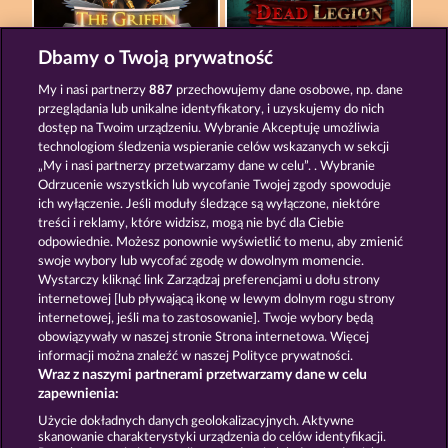
Dbamy o Twoją prywatność
THE GRIFFIN
DEAD LEGION
My i nasi partnerzy
887
przechowujemy dane osobowe, np. dane
przeglądania lub unikalne identyfikatory, i uzyskujemy do nich
dostęp na Twoim urządzeniu. Wybranie Akceptuję umożliwia
technologiom śledzenia wspieranie celów wskazanych w sekcji
„My i nasi partnerzy przetwarzamy dane w celu”. . Wybranie
Odrzucenie wszystkich lub wycofanie Twojej zgody spowoduje
ich wyłączenie. Jeśli moduły śledzące są wyłączone, niektóre
SUPER PIGGY COINS
ROMAN LEGION XTREME
treści i reklamy, które widzisz, mogą nie być dla Ciebie
odpowiednie. Możesz ponownie wyświetlić to menu, aby zmienić
swoje wybory lub wycofać zgodę w dowolnym momencie.
Wystarczy kliknąć link Zarządzaj preferencjami u dołu strony
Zasady i warunki
Polityka prywatności
internetowej [lub pływającą ikonę w lewym dolnym rogu strony
internetowej, jeśli ma to zastosowanie]. Twoje wybory będą
Nota prawna
Firma
FAQ
obowiązywały w naszej stronie Strona internetowa. Więcej
informacji można znaleźć w naszej Polityce prywatności.
Wraz z naszymi partnerami przetwarzamy dane w celu
Program partnerski
Facebook
zapewnienia:
Prześlij wniosek o wypłatę
Użycie dokładnych danych geolokalizacyjnych. Aktywne
skanowanie charakterystyki urządzenia do celów identyfikacji.