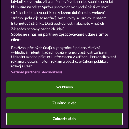
kdykoli znovu zobrazit a změnit své volby nebo souhlas odvolat
kliknutím na odkaz Správa předvoleb ve spodní části webové
Kontakt
Společnost
Časté dotazy
stránky [nebo plovoucí ikona v levém dolním rohu webové
stránky, pokud je to možné]. Vaše volby se projeví v našem
Partnerský program
Facebook
Internetová stránka. Další podrobnosti naleznete v našich
Zásadách ochrany osobních údajů.
Společně s našimi partnery zpracováváme údaje s tímto
Podat Žádost o Odstoupení
cílem:
Používání přesných údajů o geografické poloze. Aktivní
vyhledávání identifikačních údajů v rámci vlastností zařízení.
Ukládání a/nebo přístup k informacím v zařízení. Personalizovaná
reklama a obsah, měření reklam a obsahu, průzkum publika a
rozvoj služeb.
Sociální kasinové hry jsou určeny výhradně k
Seznam partnerů (dodavatelů)
zábavním účelům a nemají vůbec žádný vliv na
možné budoucí úspěchy v oblasti hazardu se
skutečnými penězi.
Souhlasím
©2026 Whow Games GmbH
Zamítnout vše
Zobrazit účely