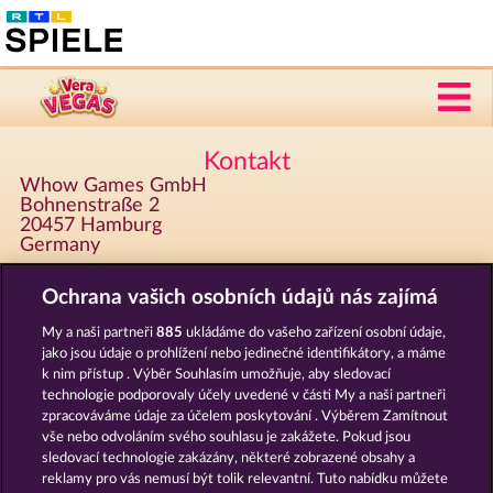
Kontakt
Whow Games GmbH
Bohnenstraße 2
20457 Hamburg
Germany
E-mail: support 'zavináč' veravegas 'tečka' com
Ochrana vašich osobních údajů nás zajímá
Telefon: +49 '0'40 609 4372 30
Fax: +49 '0'40 609 4372 31
My a naši partneři
885
ukládáme do vašeho zařízení osobní údaje,
jako jsou údaje o prohlížení nebo jedinečné identifikátory, a máme
k nim přístup . Výběr Souhlasím umožňuje, aby sledovací
Registrováno v Amtsgericht Hamburg HRB 126 959
technologie podporovaly účely uvedené v části My a naši partneři
Výkonný ředitel: Giovanni Valeriota, Jaeyoung Choi
zpracováváme údaje za účelem poskytování . Výběrem Zamítnout
DIČ: DE294031346
vše nebo odvoláním svého souhlasu je zakážete. Pokud jsou
sledovací technologie zakázány, některé zobrazené obsahy a
reklamy pro vás nemusí být tolik relevantní. Tuto nabídku můžete
Podmínky
Prohlášení o ochraně údajů